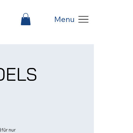
Menu
DELS
 für nur